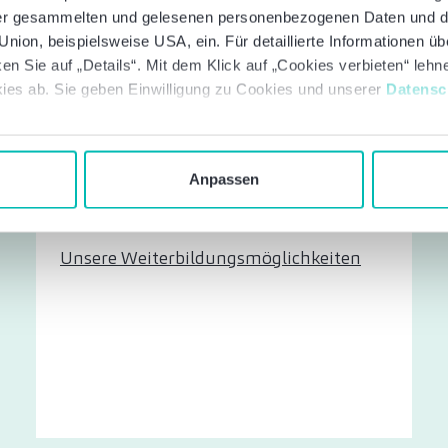
 der gesammelten und gelesenen personenbezogenen Daten und 
nion, beispielsweise USA, ein. Für detaillierte Informationen ü
en Sie auf „Details“. Mit dem Klick auf „Cookies verbieten“ leh
Bei uns gehören Sie sofort dazu. Wir
ies ab. Sie geben Einwilligung zu Cookies und unserer
Datensc
stehen für Zusammenarbeit,
Verlässlichkeit und gegenseitige
Unterstützung. Denn wer sich
Anpassen
wohlfühlt, bringt sich mit Freude ein.
Unsere Weiterbildungsmöglichkeiten