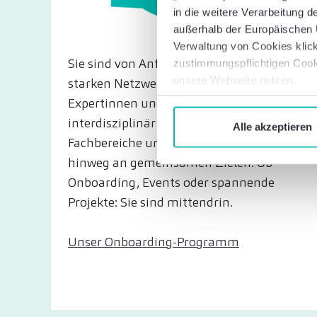
in die weitere Verarbeitung
außerhalb der Europäischen U
Verwaltung von Cookies klick
Sie sind von Anfang an Teil eines
zustimmungspflichtigen Cook
unsere Webseite nutzen.
starken Netzwerks. Unsere
Expertinnen und Experten arbeiten
interdisziplinär über Standorte,
Alle akzeptieren
Fachbereiche und Ländergrenzen
hinweg an gemeinsamen Zielen. Ob
Onboarding, Events oder spannende
Projekte: Sie sind mittendrin.
Unser Onboarding-Programm