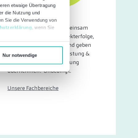
deren etwaige Übertragung
ber die Nutzung und
nen Sie die Verwendung von
Erfolg heißt für uns: gemeinsam
hutzerklärung
, wenn Sie
wachsen. Wir feiern Projekterfolge,
fördern Eigeninitiative und geben
Raum für persönliche Leistung &
Nur notwendige
Entwicklung. Verantwortung
übernehmen? Unbedingt.
Unsere Fachbereiche