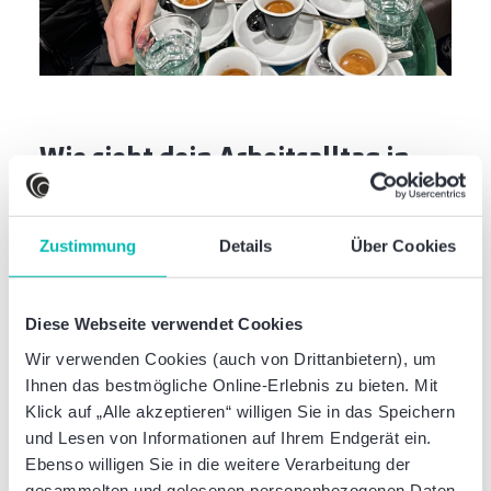
Wie sieht dein Arbeitsalltag in
Bologna aus und welchen
Tätigkeiten gehst du dort nach?
Zustimmung
Details
Über Cookies
Der Arbeitstag geht hier klassisch acht Stunden.
Inhaltlich liegt der Schwerpunkt hier im Bereich
Diese Webseite verwendet Cookies
Corporate M&A. Da ich mit M&A-Mandanten in der
Vergangenheit noch keine Berührungspunkte hatte,
Wir verwenden Cookies (auch von Drittanbietern), um
stellte dies am Anfang für mich eine gewisse
Ihnen das bestmögliche Online-Erlebnis zu bieten. Mit
Herausforderung dar. Meine Kollegen haben mich
Klick auf „Alle akzeptieren“ willigen Sie in das Speichern
jedoch von Anfang an super eingebunden und mir
und Lesen von Informationen auf Ihrem Endgerät ein.
alles erklärt. So konnte ich neue Erfahrungen
Ebenso willigen Sie in die weitere Verarbeitung der
sammeln und Kenntnisse in einem neuen Bereich
gesammelten und gelesenen personenbezogenen Daten