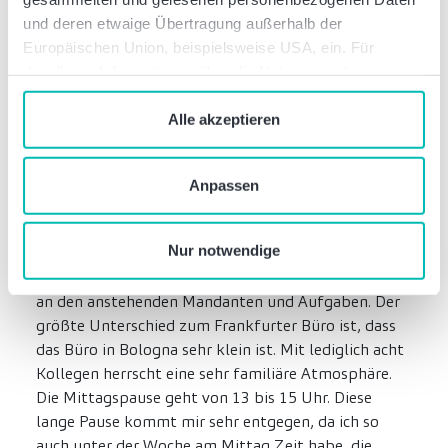
erlangen. Ich unterstütze vordergründig bei
und deren etwaige Übertragung außerhalb der
englischsprachigen Mandaten, da mein italienisch
Europäischen Union, beispielsweise USA, ein. Für
leider doch sehr rudimentär sind.
detaillierte Informationen über die Nutzung und
Verwaltung von Cookies klicken Sie auf „Details“. Mit
Beschreibe gerne mal einen
dem Klick auf „Cookies verbieten“ lehnen Sie die
Alle akzeptieren
typischen Office Tag in Bologna.
Verwendung von zustimmungspflichtigen Cookies ab. Sie
geben Einwilligung zu Cookies und unserer
Der Arbeitstag beginnt um 9 Uhr. Das Büro liegt
Anpassen
Datenschutzerklärung
, wenn Sie unsere Webseite
mitten im historischen Zentrum von Bologna, in
nutzen.
unmittelbarer Nähe zu den berühmten Türmen.
Nur notwendige
Zum Büro laufe ich von meiner Wohnung circa 15
Minuten zu Fuß. Dann arbeite ich mit den Kollegen
an den anstehenden Mandanten und Aufgaben. Der
größte Unterschied zum Frankfurter Büro ist, dass
das Büro in Bologna sehr klein ist. Mit lediglich acht
Kollegen herrscht eine sehr familiäre Atmosphäre.
Die Mittagspause geht von 13 bis 15 Uhr. Diese
lange Pause kommt mir sehr entgegen, da ich so
auch unter der Woche am Mittag Zeit habe, die