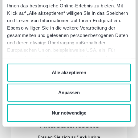
Kinderbetreuung, bei der Pflege von
Ihnen das bestmögliche Online-Erlebnis zu bieten. Mit
Angehörigen oder bei psychischen
Klick auf „Alle akzeptieren“ willigen Sie in das Speichern
Belastungen - unser Familienservice steht
und Lesen von Informationen auf Ihrem Endgerät ein.
Ihnen mit umfangreichen Beratungs- und
Ebenso willigen Sie in die weitere Verarbeitung der
Vermittlungsleistungen zur Seite.
gesammelten und gelesenen personenbezogenen Daten
und deren etwaige Übertragung außerhalb der
Europäischen Union, beispielsweise USA, ein. Für
detaillierte Informationen über die Nutzung und
Verwaltung von Cookies klicken Sie auf „Details“. Mit
dem Klick auf „Cookies verbieten“ lehnen Sie die
Alle akzeptieren
Verwendung von zustimmungspflichtigen Cookies ab. Sie
geben Einwilligung zu Cookies und unserer
Anpassen
Datenschutzerklärung
, wenn Sie unsere Webseite
nutzen.
Nur notwendige
Mitarbeiter­rabatte
Freuen Sie sich auf exklusive