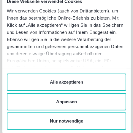
Familien­service
Diese Webseite verwendet Cookies
Wir verwenden Cookies (auch von Drittanbietern), um
Wir unterstützen Sie und Ihre Familie in
Ihnen das bestmögliche Online-Erlebnis zu bieten. Mit
allen Lebenslagen. Ob bei der
Klick auf „Alle akzeptieren“ willigen Sie in das Speichern
Kinderbetreuung, bei der Pflege von
und Lesen von Informationen auf Ihrem Endgerät ein.
Angehörigen oder bei psychischen
Ebenso willigen Sie in die weitere Verarbeitung der
Belastungen - unser Familienservice steht
gesammelten und gelesenen personenbezogenen Daten
Ihnen mit umfangreichen Beratungs- und
und deren etwaige Übertragung außerhalb der
Vermittlungsleistungen zur Seite.
Europäischen Union, beispielsweise USA, ein. Für
detaillierte Informationen über die Nutzung und
Verwaltung von Cookies klicken Sie auf „Details“. Mit
dem Klick auf „Cookies verbieten“ lehnen Sie die
Alle akzeptieren
Verwendung von zustimmungspflichtigen Cookies ab. Sie
geben Einwilligung zu Cookies und unserer
Anpassen
Datenschutzerklärung
, wenn Sie unsere Webseite
nutzen.
Nur notwendige