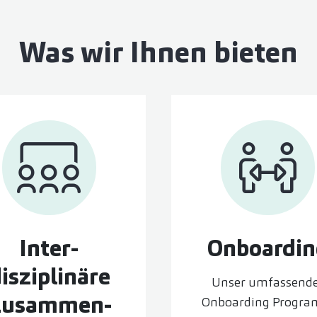
Was wir Ihnen bieten
Inter­
On­boardi
isziplinäre
Unser umfassend
Zusammen­
Onboarding Progr