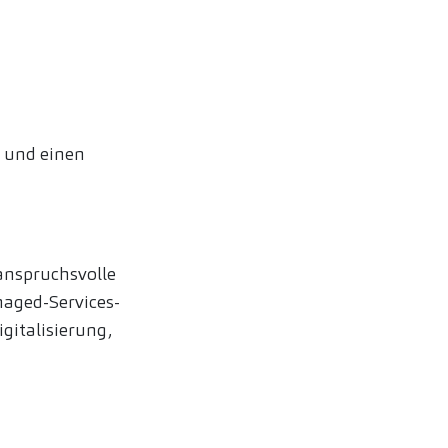
 und einen
nspruchsvolle
naged-Services-
gitalisierung,