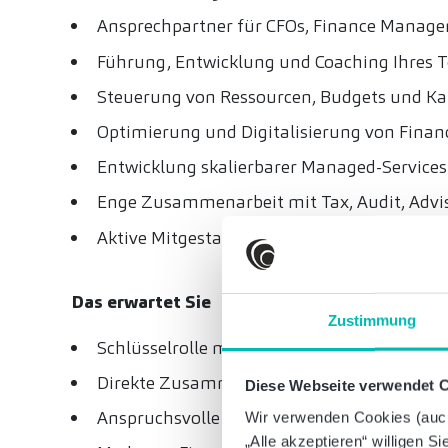
Ansprechpartner für CFOs, Finance Manag
Führung, Entwicklung und Coaching Ihres 
Steuerung von Ressourcen, Budgets und Ka
Optimierung und Digitalisierung von Finan
Entwicklung skalierbarer Managed-Service
Enge Zusammenarbeit mit Tax, Audit, Adv
Aktive Mitgestaltung des weiteren Wachstu
Das erwartet Sie
Zustimmung
Schlüsselrolle mit großem Gestaltungsspi
Direkte Zusammenarbeit mit der zuständig
Diese Webseite verwendet 
Anspruchsvolle nationale und internation
Wir verwenden Cookies (auch 
„Alle akzeptieren“ willigen S