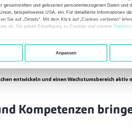
italisierung und KI
 der gesammelten und gelesenen personenbezogenen Daten und 
 Management oder Partner-Level
nion, beispielsweise USA, ein. Für detaillierte Informationen ü
en Sie auf „Details“. Mit dem Klick auf „Cookies verbieten“ leh
eamumfeld
ies ab. Sie geben Einwilligung zu Cookies und unserer
Datensc
ur Buchhaltung und Abschlüsse. Wir gestalten Finance
Anpassen
über CFO-Support bis hin zu Prozessoptimierung, Digit
hen entwickeln und einen Wachstumsbereich aktiv 
und Kompetenzen bringe