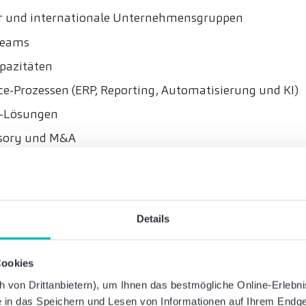
er und internationale Unternehmensgruppen
Teams
pazitäten
ce-Prozessen (ERP, Reporting, Automatisierung und KI)
s-Lösungen
isory und M&A
ms unseres Bereichs
Details
elraum
en Partnerin
Cookies
ale Mandate
von Drittanbietern), um Ihnen das bestmögliche Online-Erlebnis 
ie in das Speichern und Lesen von Informationen auf Ihrem Endge