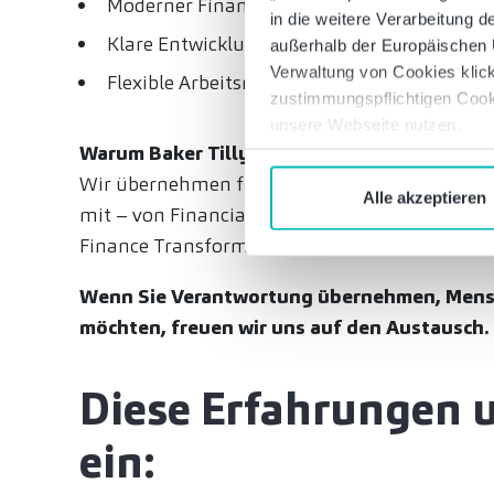
Moderner Finance-Bereich mit Fokus auf Dig
in die weitere Verarbeitung
Klare Entwicklungsperspektiven bis Senior
außerhalb der Europäischen U
Verwaltung von Cookies klick
Flexible Arbeitsmodelle und ein starkes T
zustimmungspflichtigen Cook
unsere Webseite nutzen.
Warum Baker Tilly Managed Services?
Wir übernehmen für unsere Mandanten nicht n
Alle akzeptieren
mit – von Financial Accounting und Reporting 
Finance Transformation.
Wenn Sie Verantwortung übernehmen, Mensc
möchten, freuen wir uns auf den Austausch.
Diese Erfahrungen 
ein: