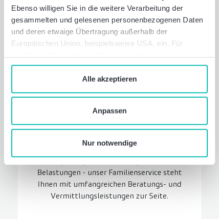
Ebenso willigen Sie in die weitere Verarbeitung der
gesammelten und gelesenen personenbezogenen Daten
und deren etwaige Übertragung außerhalb der
Europäischen Union, beispielsweise USA, ein. Für
detaillierte Informationen über die Nutzung und
Verwaltung von Cookies klicken Sie auf „Details“. Mit
dem Klick auf „Cookies verbieten“ lehnen Sie die
Alle akzeptieren
Verwendung von zustimmungspflichtigen Cookies ab. Sie
geben Einwilligung zu Cookies und unserer
Familien­service
Anpassen
Datenschutzerklärung
, wenn Sie unsere Webseite
Wir unterstützen Sie und Ihre Familie in
nutzen.
allen Lebenslagen. Ob bei der
Nur notwendige
Kinderbetreuung, bei der Pflege von
Angehörigen oder bei psychischen
Belastungen - unser Familienservice steht
Ihnen mit umfangreichen Beratungs- und
Vermittlungsleistungen zur Seite.