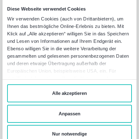
Mobilität
Diese Webseite verwendet Cookies
Wir verwenden Cookies (auch von Drittanbietern), um
Leasen Sie Ihr persönliches Wunsch-
Ihnen das bestmögliche Online-Erlebnis zu bieten. Mit
Fahrrad oder E-Bike bequem und günstig
Klick auf „Alle akzeptieren“ willigen Sie in das Speichern
über Baker Tilly. Außerdem unterstützt
und Lesen von Informationen auf Ihrem Endgerät ein.
Baker Tilly alle Mitarbeitenden bei der
Ebenso willigen Sie in die weitere Verarbeitung der
Finanzierung des DeutschlandTickets mit
gesammelten und gelesenen personenbezogenen Daten
einer steuerfreien Zuzahlung.
und deren etwaige Übertragung außerhalb der
Europäischen Union, beispielsweise USA, ein. Für
detaillierte Informationen über die Nutzung und
Verwaltung von Cookies klicken Sie auf „Details“. Mit
dem Klick auf „Cookies verbieten“ lehnen Sie die
Alle akzeptieren
Verwendung von zustimmungspflichtigen Cookies ab. Sie
geben Einwilligung zu Cookies und unserer
Anpassen
Datenschutzerklärung
, wenn Sie unsere Webseite
nutzen.
Nur notwendige