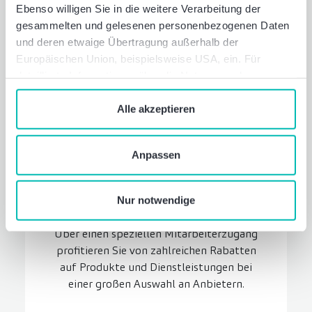
Ebenso willigen Sie in die weitere Verarbeitung der
gesammelten und gelesenen personenbezogenen Daten
und deren etwaige Übertragung außerhalb der
Europäischen Union, beispielsweise USA, ein. Für
detaillierte Informationen über die Nutzung und
Verwaltung von Cookies klicken Sie auf „Details“. Mit
dem Klick auf „Cookies verbieten“ lehnen Sie die
Alle akzeptieren
Verwendung von zustimmungspflichtigen Cookies ab. Sie
geben Einwilligung zu Cookies und unserer
Anpassen
Datenschutzerklärung
, wenn Sie unsere Webseite
Mitarbeiter­rabatte
nutzen.
Freuen Sie sich auf exklusive
Nur notwendige
Vergünstigungen und Sonderkonditionen:
Über einen speziellen Mitarbeiterzugang
profitieren Sie von zahlreichen Rabatten
auf Produkte und Dienstleistungen bei
einer großen Auswahl an Anbietern.