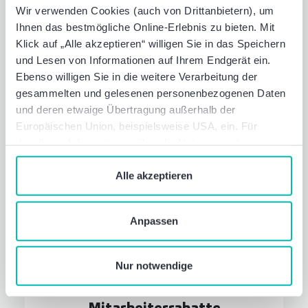
Wir verwenden Cookies (auch von Drittanbietern), um
allen Lebenslagen. Ob bei der
Ihnen das bestmögliche Online-Erlebnis zu bieten. Mit
Kinderbetreuung, bei der Pflege von
Klick auf „Alle akzeptieren“ willigen Sie in das Speichern
Angehörigen oder bei psychischen
und Lesen von Informationen auf Ihrem Endgerät ein.
Belastungen - unser Familienservice steht
Ebenso willigen Sie in die weitere Verarbeitung der
Ihnen mit umfangreichen Beratungs- und
gesammelten und gelesenen personenbezogenen Daten
Vermittlungsleistungen zur Seite.
und deren etwaige Übertragung außerhalb der
Europäischen Union, beispielsweise USA, ein. Für
detaillierte Informationen über die Nutzung und
Verwaltung von Cookies klicken Sie auf „Details“. Mit
dem Klick auf „Cookies verbieten“ lehnen Sie die
Alle akzeptieren
Verwendung von zustimmungspflichtigen Cookies ab. Sie
geben Einwilligung zu Cookies und unserer
Anpassen
Datenschutzerklärung
, wenn Sie unsere Webseite
nutzen.
Nur notwendige