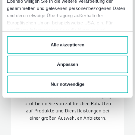
Ebenso willigen Sie in die weitere Verarbeitung der
gesammelten und gelesenen personenbezogenen Daten
und deren etwaige Übertragung außerhalb der
Europäischen Union, beispielsweise USA, ein. Für
detaillierte Informationen über die Nutzung und
Verwaltung von Cookies klicken Sie auf „Details“. Mit
dem Klick auf „Cookies verbieten“ lehnen Sie die
Alle akzeptieren
Verwendung von zustimmungspflichtigen Cookies ab. Sie
geben Einwilligung zu Cookies und unserer
Anpassen
Datenschutzerklärung
, wenn Sie unsere Webseite
Mitarbeiter­rabatte
nutzen.
Freuen Sie sich auf exklusive
Nur notwendige
Vergünstigungen und Sonderkonditionen:
Über einen speziellen Mitarbeiterzugang
profitieren Sie von zahlreichen Rabatten
auf Produkte und Dienstleistungen bei
einer großen Auswahl an Anbietern.