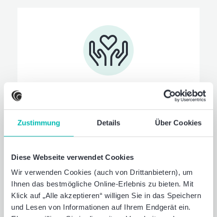
Familien­service
Wir unterstützen Sie und Ihre Familie in
Zustimmung
allen Lebenslagen. Ob bei der
Details
Über Cookies
Kinderbetreuung, bei der Pflege von
Angehörigen oder bei psychischen
Diese Webseite verwendet Cookies
Belastungen - unser Familienservice steht
Ihnen mit umfangreichen Beratungs- und
Wir verwenden Cookies (auch von Drittanbietern), um
Vermittlungsleistungen zur Seite.
Ihnen das bestmögliche Online-Erlebnis zu bieten. Mit
Klick auf „Alle akzeptieren“ willigen Sie in das Speichern
und Lesen von Informationen auf Ihrem Endgerät ein.